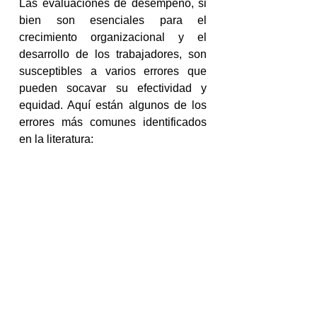
Las evaluaciones de desempeño, si 
bien son esenciales para el 
crecimiento organizacional y el 
desarrollo de los trabajadores, son 
susceptibles a varios errores que 
pueden socavar su efectividad y 
equidad. Aquí están algunos de los 
errores más comunes identificados 
en la literatura:
Efecto Halo
Ocurre cuando la impresión 
general positiva de un evaluador 
sobre un trabajador influye en su 
evaluación de dimensiones 
específicas del desempeño. Por 
ejemplo, un gerente que percibe a 