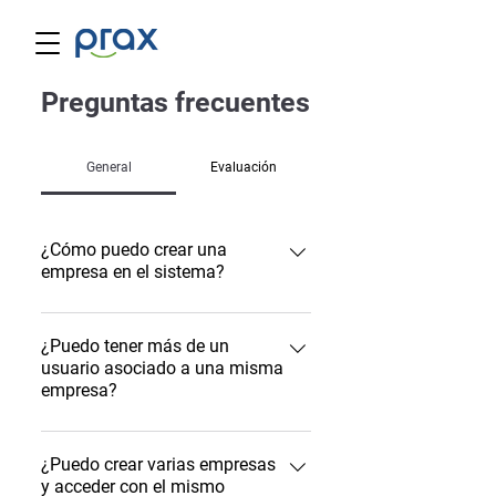
Preguntas frecuentes
General
Evaluación
¿Cómo puedo crear una
empresa en el sistema?
Ingrese a www.prax.com.co,
seleccione la opción “CREAR
¿Puedo tener más de un
usuario asociado a una misma
EMPRESA” y registre los datos que
empresa?
le pide el formulario.
Si, puede tener todos los usuarios
(administradores del sistema) que
¿Puedo crear varias empresas
y acceder con el mismo
desee.