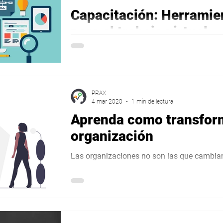
Capacitación: Herramie
para el trabajo virtual
Capacitación virtual gratuita en herramienta
virtual
PRAX
4 mar 2020
1 min de lectura
Aprenda como transfor
organización
Las organizaciones no son las que cambian,
personas. Toda transformación de una org
considerar...