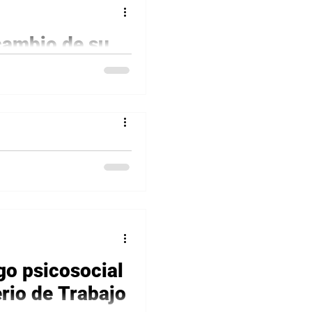
cambio de su
a aprender a gestionar el
al contexto
portamientos seguros,
nos organizacionales se
go psicosocial
erio de Trabajo