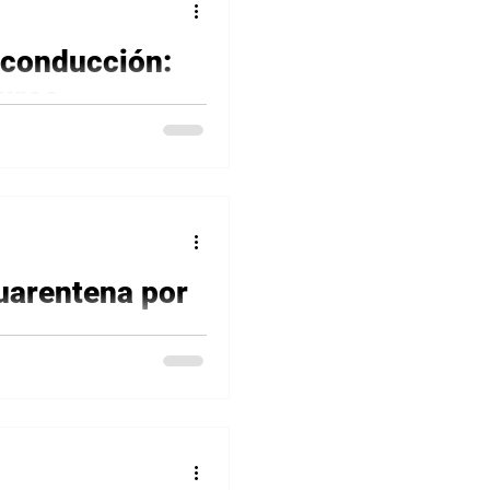
 conducción:
uros
illones de muertes al año,
es la octava causa de fallecimiento en el mundo y la causa nº 1...
uarentena por
 Estrés por el aislamiento
⋅11:00am – 12:00pm GMT-5