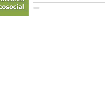
Colombiano
Comenzamos el año con una excelente not
una mejora en el reporte de riesgo psicosoci
de...