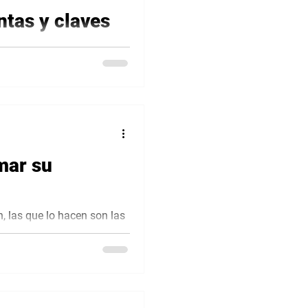
ntas y claves
s y claves para el trabajo
mar su
 las que lo hacen son las
anización debe