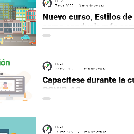
PRAX
7 mar 2022
3 min de lectura
Nuevo curso, Estilos de
como conducir más seg
Los accidentes de tránsito producen 1.35 m
PRAX
23 mar 2020
1 min de lectura
Capacítese durante la c
COVID-19
[Ciclo de formación finalizado] Contenido 1.
social: Como manejarlo Martes, Marzo 24
2....
PRAX
16 mar 2020
1 min de lectura