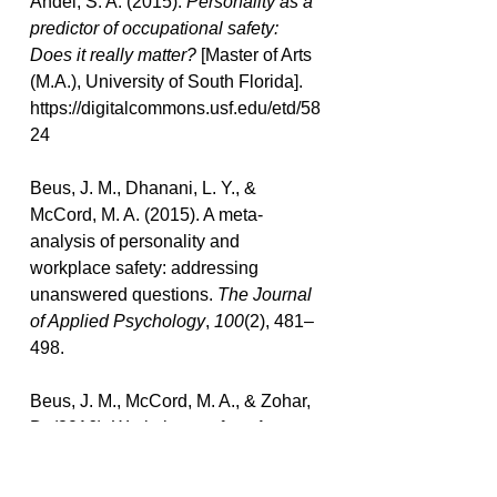
Andel, S. A. (2015). 
Personality as a 
predictor of occupational safety: 
Does it really matter?
 [Master of Arts 
(M.A.), University of South Florida]. 
https://digitalcommons.usf.edu/etd/58
24
Beus, J. M., Dhanani, L. Y., & 
McCord, M. A. (2015). A meta-
analysis of personality and 
workplace safety: addressing 
unanswered questions. 
The Journal 
of Applied Psychology
, 
100
(2), 481–
498.
Beus, J. M., McCord, M. A., & Zohar, 
D. (2016). Workplace safety: A 
review and research synthesis. 
Organizational Psychology
. 