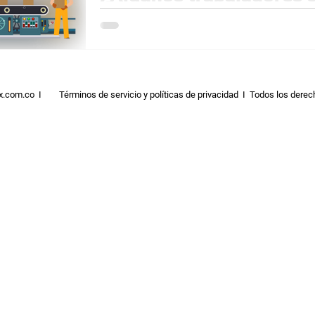
propensos a sufrir inci
accidentes laborales qu
Suele creerse que algunos trabajadores tien
condiciones inherentes a cada uno que lo
x.com.co I
Términos de servicio y políticas de privacidad
I Todos los derec
sufrir incid