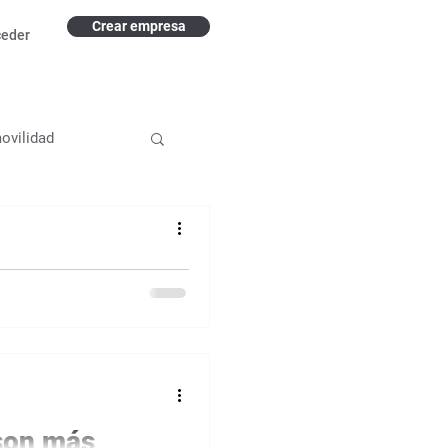
Crear empresa
ceder
ovilidad
abajo
pios del
Intervención
a de varias herramientas
ble (HWC) para aprender,
son más