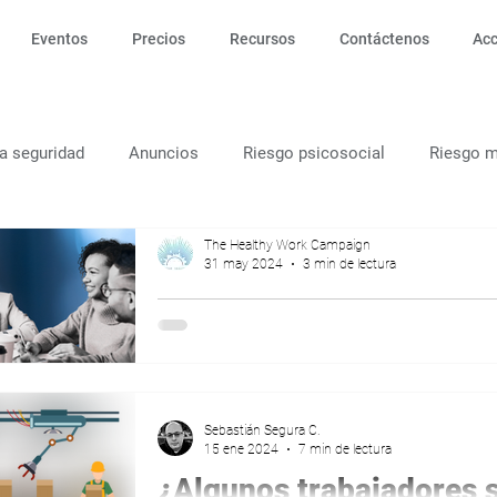
Eventos
Precios
Recursos
Contáctenos
Ac
la seguridad
Anuncios
Riesgo psicosocial
Riesgo m
alud física y mental
Crisis
Diseño del trabajo
Teletr
The Healthy Work Campaign
31 may 2024
3 min de lectura
¿Cuáles son los 5 princi
anizacional
Habilidades digitales
Desempeño Laboral
Trabajo Saludable?
Los Principios de Trabajo Saludable son un
creadas por la Campaña de Trabajo Saluda
Sebastián Segura C.
discutir
15 ene 2024
7 min de lectura
¿Algunos trabajadores 