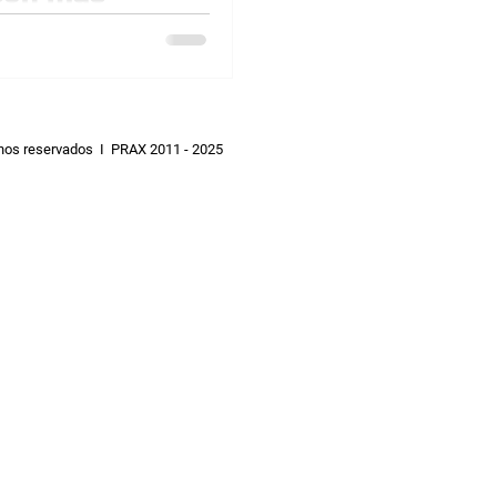
dentes o
e otros?
en características o
s hacen más propensos a
hos reservados I PRAX 2011 - 2025