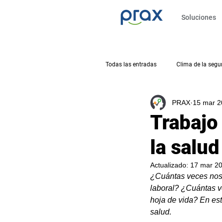
Soluciones
Todas las entradas
Clima de la segu
PRAX
15 mar 2
Salud física y mental
Crisis
Trabajo
la salud
Habilidades digitales
Desemp
Actualizado:
17 mar 2
¿Cuántas veces nos 
laboral? ¿Cuántas v
hoja de vida? En est
salud. 