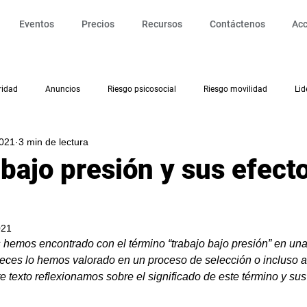
Eventos
Precios
Recursos
Contáctenos
Ac
ridad
Anuncios
Riesgo psicosocial
Riesgo movilidad
Lid
021
3 min de lectura
Diseño del trabajo
Teletrabajo
Productividad
Clima organ
 bajo presión y sus efect
eño Laboral
Intervención
021
hemos encontrado con el término “trabajo bajo presión” en una
eces lo hemos valorado en un proceso de selección o incluso a
e texto reflexionamos sobre el significado de este término y sus