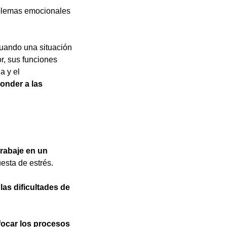
blemas emocionales 
 
uando una situación 
r, sus funciones 
a y el 
onder a las 
trabaje en un 
esta de estrés.
 
las dificultades de 
focar los procesos 