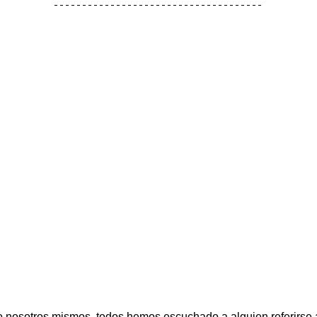
o nosotros mismos, todos hemos escuchado a alguien referirse a