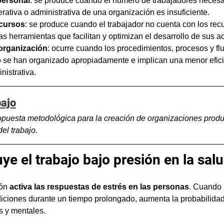
personal
: se produce cuando el número de trabajadores necesa
rativa o administrativa de una organización es insuficiente. 
ecursos
: se produce cuando el trabajador no cuenta con los recu
as herramientas que facilitan y optimizan el desarrollo de sus a
organización
: ocurre cuando los procedimientos, procesos y flu
se han organizado apropiadamente e implican una menor eficie
nistrativa. 
bajo
puesta metodológica para la creación de organizaciones produc
el trabajo.
ye el trabajo bajo presión en la sal
ión
 activa las respuestas de estrés en las personas
. Cuando 
iciones durante un tiempo prolongado, aumenta la probabilidad 
s y mentales.