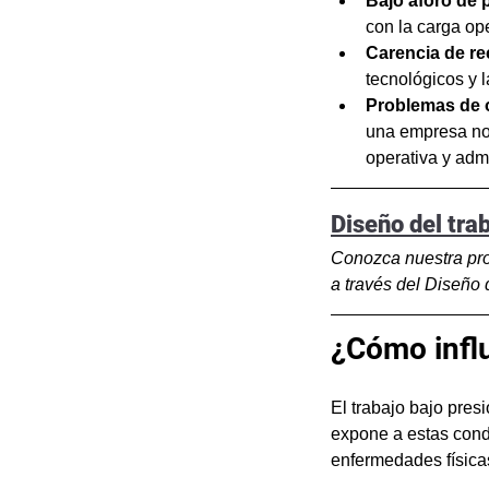
Bajo aforo de 
con la carga ope
Carencia de r
tecnológicos y l
Problemas de 
una empresa no 
operativa y admi
Diseño del tra
Conozca nuestra pro
a través del Diseño d
¿Cómo influ
El trabajo bajo pres
expone a estas cond
enfermedades física