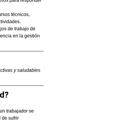
rios para responder 
rsos técnicos, 
ctividades.
jos de trabajo de 
ncia en la gestión 
tivas y saludables 
ud?
un trabajador se 
de sufrir 