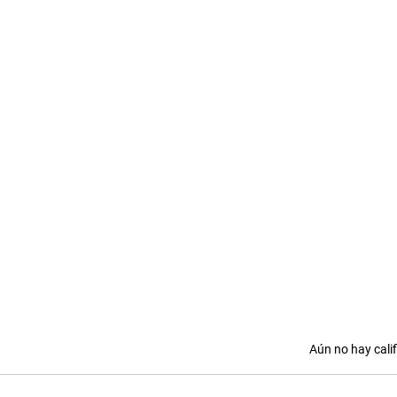
Obtuvo 0 de 5 estrellas.
Aún no hay cali