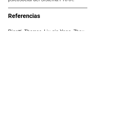
Referencias
Rigotti, Thomas, Liu‐qin Yang, Zhou 
Jiang, Alexander Newman, Nele De 
Cuyper, and Tomoki Sekiguchi. 
2021. “Work‐related Psychosocial 
Risk Factors and Coping Resources 
during the COVID‐19 Crisis.” Applied 
Psychology = Psychologie 
Appliquee 70 (1): 3–15.
Bienestar
Diseño del trabajo
riesgo psicosocial
Trabajo
COVID-19
Trabajo remoto
Riesgo psicosocial
Salud física y mental
Diseño del trabajo