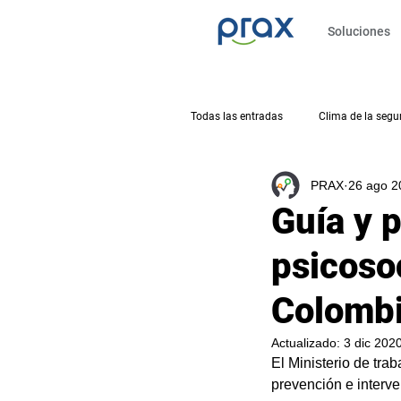
Soluciones
Todas las entradas
Clima de la segu
PRAX
26 ago 2
Salud física y mental
Crisis
Guía y 
psicosoc
Habilidades digitales
Desemp
Colomb
Actualizado:
3 dic 202
El Ministerio de tra
prevención e interve