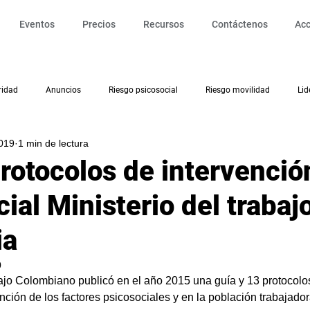
Eventos
Precios
Recursos
Contáctenos
Ac
ridad
Anuncios
Riesgo psicosocial
Riesgo movilidad
Lid
019
1 min de lectura
Diseño del trabajo
Teletrabajo
Productividad
Clima organ
protocolos de intervenció
ial Ministerio del trabaj
eño Laboral
Intervención
ia
0
bajo Colombiano publicó en el año 2015 una guía y 13 protocolo
nción de los factores psicosociales y en la población trabajad