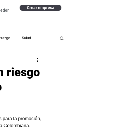
Crear empresa
ceder
erazgo
Salud
izacional
n riesgo
o
s para la promoción, 
ora Colombiana.