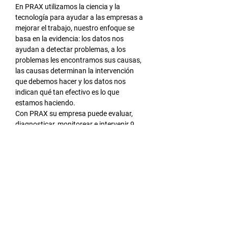
En PRAX utilizamos la ciencia y la 
tecnología para ayudar a las empresas a 
mejorar el trabajo, nuestro enfoque se 
basa en la evidencia: los datos nos 
ayudan a detectar problemas, a los 
problemas les encontramos sus causas, 
las causas determinan la intervención 
que debemos hacer y los datos nos 
indican qué tan efectivo es lo que 
estamos haciendo.
Con PRAX su empresa puede evaluar, 
diagnosticar, monitorear e intervenir 9 
fenómenos organizacionales asociados a 
factores humanos:
Salud física y mental
Estresores laborales
Riesgo psicosocial
Clima organizacional
LEER MÁS >