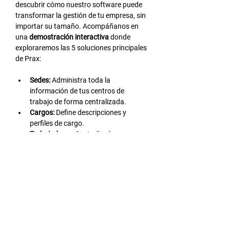
descubrir cómo nuestro software puede 
transformar la gestión de tu empresa, sin 
importar su tamaño. Acompáñanos en 
una 
demostración interactiva
 donde 
exploraremos las 5 soluciones principales 
de Prax:
Sedes:
 Administra toda la 
información de tus centros de 
trabajo de forma centralizada.
Cargos:
 Define descripciones y 
perfiles de cargo.
Trabajadores:
 Centraliza la 
información de tus colaboradores y 
agiliza los procesos administrativos.
Evaluaciones:
 Realiza evaluaciones 
de desempeño, clima laboral, entre 
otras, de forma eficiente.
LEER MÁS >