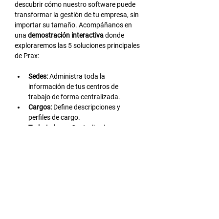
descubrir cómo nuestro software puede 
transformar la gestión de tu empresa, sin 
importar su tamaño. Acompáñanos en 
una 
demostración interactiva
 donde 
exploraremos las 5 soluciones principales 
de Prax:
Sedes:
 Administra toda la 
información de tus centros de 
trabajo de forma centralizada.
Cargos:
 Define descripciones y 
perfiles de cargo.
Trabajadores:
 Centraliza la 
información de tus colaboradores y 
agiliza los procesos administrativos.
Evaluaciones:
 Realiza evaluaciones 
de desempeño, clima laboral, entre 
otras, de forma eficiente.
LEER MÁS >