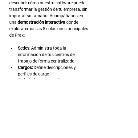
descubrir cómo nuestro software puede 
transformar la gestión de tu empresa, sin 
importar su tamaño. Acompáñanos en 
una 
demostración interactiva
 donde 
exploraremos las 5 soluciones principales 
de Prax:
Sedes:
 Administra toda la 
información de tus centros de 
trabajo de forma centralizada.
Cargos:
 Define descripciones y 
perfiles de cargo.
Trabajadores:
 Centraliza la 
información de tus colaboradores y 
agiliza los procesos administrativos.
Evaluaciones:
 Realiza evaluaciones 
de desempeño, clima laboral, entre 
otras, de forma eficiente.
LEER MÁS >