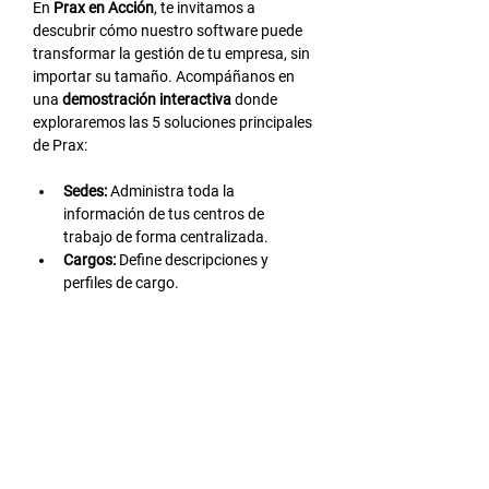
En 
Prax en Acción
, te invitamos a 
descubrir cómo nuestro software puede 
transformar la gestión de tu empresa, sin 
importar su tamaño. Acompáñanos en 
una 
demostración interactiva
 donde 
exploraremos las 5 soluciones principales 
de Prax:
Sedes:
 Administra toda la 
información de tus centros de 
trabajo de forma centralizada.
Cargos:
 Define descripciones y 
perfiles de cargo.
Trabajadores:
 Centraliza la 
información de tus colaboradores y 
agiliza los procesos administrativos.
Evaluaciones:
 Realiza evaluaciones 
de desempeño, clima laboral, entre 
otras, de forma eficiente.
LEER MÁS >