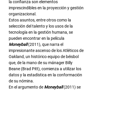
la confianza son elementos 
imprescindibles en la proyección y gestión 
organizacional.
Estos asuntos, entre otros como la 
selección del talento y los usos de la 
tecnología en la gestión humana, se 
pueden encontrar en la película
Moneyball
 (2011), que narra el 
impresionante ascenso de los Atléticos de 
Oakland, un histórico equipo de béisbol 
que, de la mano de su mánager Billy 
Beane (Brad Pitt), comienza a utilizar los 
datos y la estadística en la conformación 
de su nómina.
En el argumento de
 Moneyball
 (2011) se 
pueden observar, además, los efectos de 
una adecuada gestión del cambio y la 
importancia de involucrar a todos los 
niveles operativos en la transformación 
organizacional.
A través del cine, un medio para conocer y 
problematizar las experiencias humanas, 