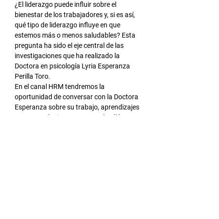
¿El liderazgo puede influir sobre el 
bienestar de los trabajadores y, si es así, 
qué tipo de liderazgo influye en que 
estemos más o menos saludables? Esta 
pregunta ha sido el eje central de las 
investigaciones que ha realizado la 
Doctora en psicología Lyria Esperanza 
Perilla Toro.
En el canal HRM tendremos la 
oportunidad de conversar con la Doctora 
Esperanza sobre su trabajo, aprendizajes 
y recomendaciones para que los líderes 
de nuestras empresas influyan 
positivamente en el bienestar de los 
trabajadores.
Al inscribirse acepta nuestros términos de 
servicio y política de privacidad
https://www.prax.com.co/terminos-de-
servicio
Compartir este evento