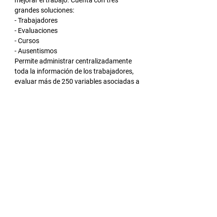
mejorar el trabajo. Cuenta con tres 
grandes soluciones:
- Trabajadores
- Evaluaciones
- Cursos
- Ausentismos
Permite administrar centralizadamente 
toda la información de los trabajadores, 
evaluar más de 250 variables asociadas a 
factores humanos en el contexto 
organizacional y realizar más de 15 
cursos dirigidos a directivos, trabajadores 
y profesionales de la gestión humana, 
seguridad y salud en el trabajo.
LEER MÁS >
Compartir este evento