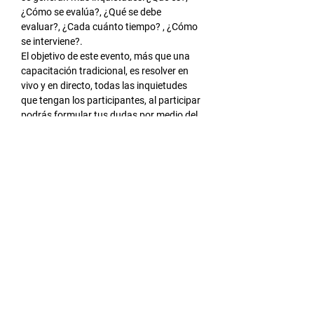
¿Cómo se evalúa?, ¿Qué se debe 
evaluar?, ¿Cada cuánto tiempo? , ¿Cómo 
se interviene?.
El objetivo de este evento, más que una 
capacitación tradicional, es resolver en 
vivo y en directo, todas las inquietudes 
que tengan los participantes, al participar 
podrás formular tus dudas por medio del 
chat del evento y nosotros resolveremos 
cada una de ellas.
Te esperamos.
*Al registrarse en el evento acepta 
nuestros términos y políticas de 
privacidad 
[Ver]
.
Compartir este evento