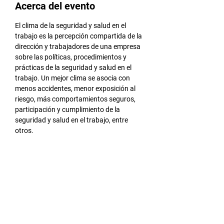
Acerca del evento
El clima de la seguridad y salud en el 
trabajo es la percepción compartida de la 
dirección y trabajadores de una empresa 
sobre las políticas, procedimientos y 
prácticas de la seguridad y salud en el 
trabajo. Un mejor clima se asocia con 
menos accidentes, menor exposición al 
riesgo, más comportamientos seguros, 
participación y cumplimiento de la 
seguridad y salud en el trabajo, entre 
otros.
En esta capacitación aprenderas:
Que es el clima de la seguridad y 
salud en el trabajo
En que se parece y diferencia del 
clima laboral
Como se puede evaluar
Como se puede intervenir
LEER MÁS >