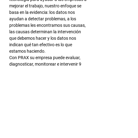
mejorar el trabajo, nuestro enfoque se 
basa en la evidencia: los datos nos 
ayudan a detectar problemas, a los 
problemas les encontramos sus causas, 
las causas determinan la intervención 
que debemos hacer y los datos nos 
indican qué tan efectivo es lo que 
estamos haciendo.
Con PRAX su empresa puede evaluar, 
diagnosticar, monitorear e intervenir 9 
fenómenos organizacionales asociados a 
factores humanos:
Salud física y mental
Estresores laborales
Riesgo psicosocial
Clima organizacional
LEER MÁS >
Compartir este evento