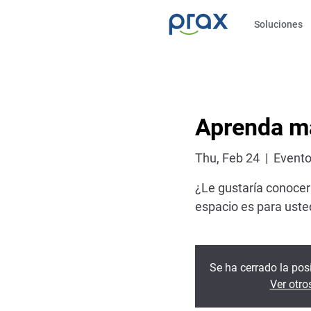
Soluciones
Aprenda má
Thu, Feb 24
  |  
Evento 
¿Le gustaría conocer
espacio es para usted
Se ha cerrado la posi
Ver otro