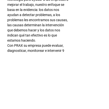
mejorar el trabajo, nuestro enfoque se 
basa en la evidencia: los datos nos 
ayudan a detectar problemas, a los 
problemas les encontramos sus causas, 
las causas determinan la intervención 
que debemos hacer y los datos nos 
indican qué tan efectivo es lo que 
estamos haciendo.
Con PRAX su empresa puede evaluar, 
diagnosticar, monitorear e intervenir 9 
fenómenos organizacionales asociados a 
factores humanos:
Salud física y mental
Estresores laborales
Riesgo psicosocial
Clima organizacional
LEER MÁS >
Compartir este evento