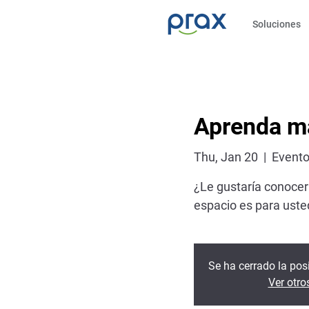
Soluciones
Aprenda má
Thu, Jan 20
  |  
Evento 
¿Le gustaría conocer
espacio es para usted
Se ha cerrado la posi
Ver otro