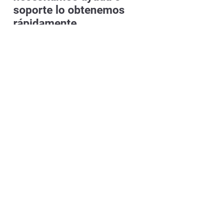
soporte lo obtenemos
rápidamente
Marcela Calle Cadavid
Gerente de Gestión Humana
La Soberana es una empresa de
producción y comercialización de
alimentos de consumo masivo