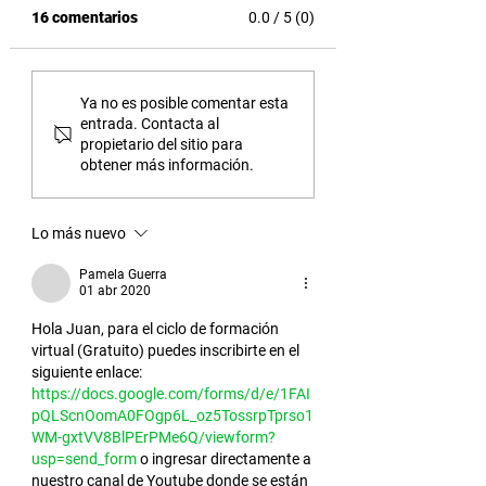
16 comentarios
0.0 / 5 (0)
Nuevo curso, Estilos de
Capacitación:
Ya no es posible comentar esta
conducción: como
Herramientas y c
entrada. Contacta al
conducir más seguros
para el trabajo vir
propietario del sitio para
obtener más información.
Lo más nuevo
Pamela Guerra
01 abr 2020
Hola Juan, para el ciclo de formación 
virtual (Gratuito) puedes inscribirte en el 
siguiente enlace: 
https://docs.google.com/forms/d/e/1FAI
pQLScnOomA0FOgp6L_oz5TossrpTprso1
WM-gxtVV8BlPErPMe6Q/viewform?
usp=send_form
 o ingresar directamente a 
nuestro canal de Youtube donde se están 