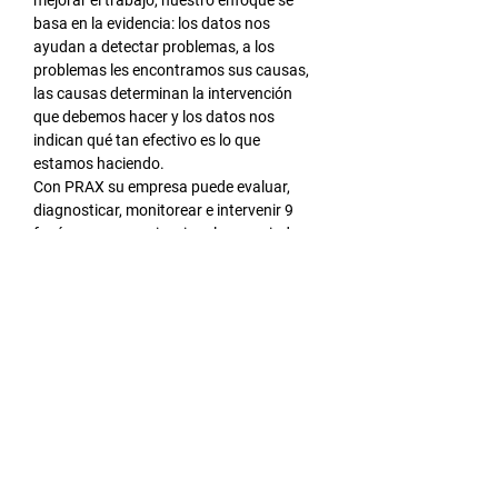
mejorar el trabajo, nuestro enfoque se 
basa en la evidencia: los datos nos 
ayudan a detectar problemas, a los 
problemas les encontramos sus causas, 
las causas determinan la intervención 
que debemos hacer y los datos nos 
indican qué tan efectivo es lo que 
estamos haciendo.
Con PRAX su empresa puede evaluar, 
diagnosticar, monitorear e intervenir 9 
fenómenos organizacionales asociados a 
factores humanos:
Salud física y mental
Estresores laborales
Riesgo psicosocial
Clima organizacional
LEER MÁS >
Compartir este evento